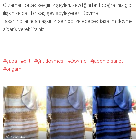
O zaman, ortak sevginiz şeyleri, sevdiğini bir fotoğrafınız gibi
ilişkinize dair bir kaç şey söyleyerek. Dövme
tasarımcılarından aşkınızı sembolize edecek tasarım dövme
sipariş verebilirsiniz.
çapa
çift
Çift dövmesi
Dövme
japon efsanesi
origami
Önceki haber