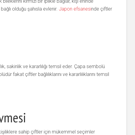
 bileklerini kırmızı bir iplikle bağlar, kişi eninde
 bağlı olduğu şahısla evlenir.
Japon efsanesi
nde çiftler
ık, sakinlik ve kararlılığı temsil eder. Çapa sembolü
ür fakat çiftler bağlılıklarını ve kararlılıklarını temsil
övmesi
şiliklere sahip çiftler için mükemmel seçimler