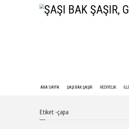
ANA SAYFA
ŞAŞI BAK ŞAŞIR
HEDIYELIK
İL
Etiket -çapa