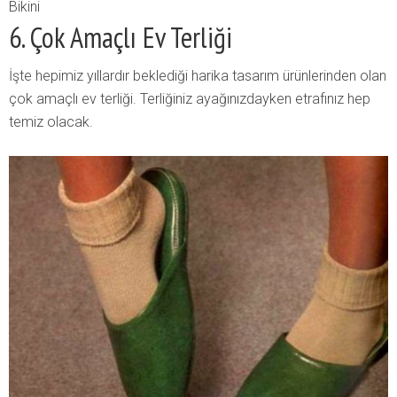
Bikini
6. Çok Amaçlı Ev Terliği
İşte hepimiz yıllardır beklediği harika tasarım ürünlerinden olan
çok amaçlı ev terliği. Terliğiniz ayağınızdayken etrafınız hep
temiz olacak.