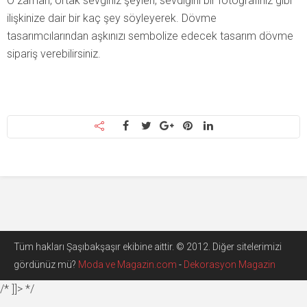
O zaman, ortak sevginiz şeyleri, sevdiğini bir fotoğrafınız gibi
ilişkinize dair bir kaç şey söyleyerek. Dövme
tasarımcılarından aşkınızı sembolize edecek tasarım dövme
sipariş verebilirsiniz.
Tüm hakları Şaşıbakşaşır ekibine aittir. © 2012. Diğer sitelerimizi
gördünüz mü?
Moda ve Magazin.com
-
Dekorasyon Magazin
/* ]]> */