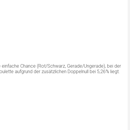
die einfache Chance (Rot/Schwarz, Gerade/Ungerade), bei der
lette aufgrund der zusätzlichen Doppelnull bei 5,26% liegt.