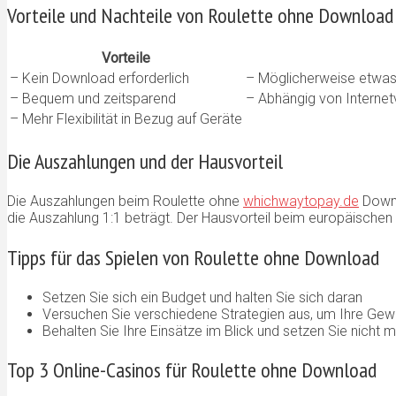
Vorteile und Nachteile von Roulette ohne Download
Vorteile
– Kein Download erforderlich
– Möglicherweise etwas
– Bequem und zeitsparend
– Abhängig von Internet
– Mehr Flexibilität in Bezug auf Geräte
Die Auszahlungen und der Hausvorteil
Die Auszahlungen beim Roulette ohne
whichwaytopay.de
Downl
die Auszahlung 1:1 beträgt. Der Hausvorteil beim europäischen 
Tipps für das Spielen von Roulette ohne Download
Setzen Sie sich ein Budget und halten Sie sich daran
Versuchen Sie verschiedene Strategien aus, um Ihre Ge
Behalten Sie Ihre Einsätze im Blick und setzen Sie nicht me
Top 3 Online-Casinos für Roulette ohne Download