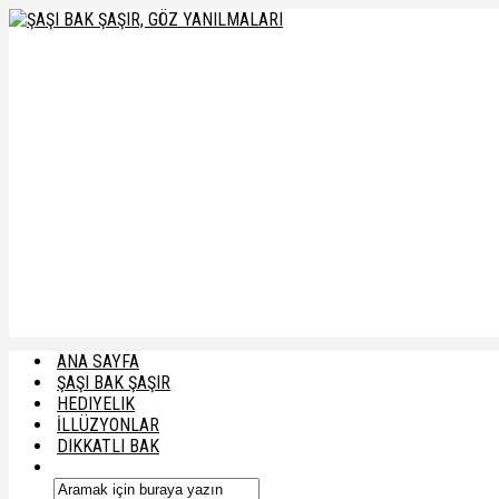
ANA SAYFA
ŞAŞI BAK ŞAŞIR
HEDIYELIK
İLLÜZYONLAR
DIKKATLI BAK