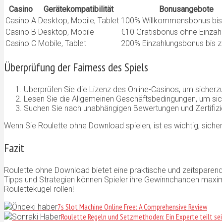
Casino
Gerätekompatibilität
Bonusangebote
Casino A
Desktop, Mobile, Tablet
100% Willkommensbonus bis
Casino B
Desktop, Mobile
€10 Gratisbonus ohne Einzah
Casino C
Mobile, Tablet
200% Einzahlungsbonus bis 
Überprüfung der Fairness des Spiels
Überprüfen Sie die Lizenz des Online-Casinos, um sicherzust
Lesen Sie die Allgemeinen Geschäftsbedingungen, um sich
Suchen Sie nach unabhängigen Bewertungen und Zertifiz
Wenn Sie Roulette ohne Download spielen, ist es wichtig, sicherz
Fazit
Roulette ohne Download bietet eine praktische und zeitsparend
Tipps und Strategien können Spieler ihre Gewinnchancen maxim
Roulettekugel rollen!
7s Slot Machine Online Free: A Comprehensive Review
Önceki haber
Roulette Regeln und Setzmethoden: Ein Experte teilt se
Sonraki Haber