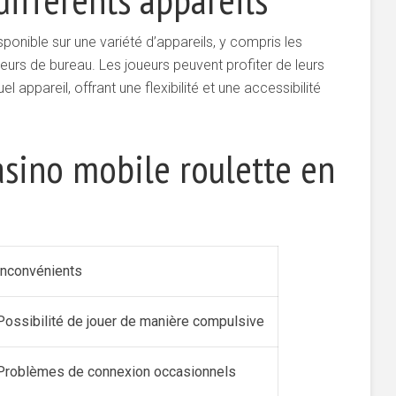
sponible sur une variété d’appareils, y compris les
teurs de bureau. Les joueurs peuvent profiter de leurs
l appareil, offrant une flexibilité et une accessibilité
asino mobile roulette en
Inconvénients
Possibilité de jouer de manière compulsive
Problèmes de connexion occasionnels