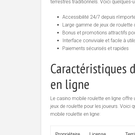
terrestres traditionnels. Voici quelques
Accessibilité 24/7 depuis n’importe
Large gamme de jeux de roulette 
Bonus et promotions attractifs pou
Interface conviviale et facile à util
Paiements sécurisés et rapides
Caractéristiques 
en ligne
Le casino mobile roulette en ligne offr
jeux de roulette pour les joueurs. Voici
mobile roulette en ligne:
Propriétaire
License
Terr