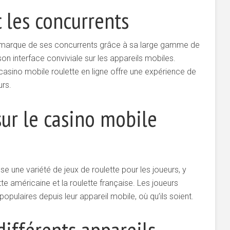
 les concurrents
démarque de ses concurrents grâce à sa large gamme de
 son interface conviviale sur les appareils mobiles.
casino mobile roulette en ligne offre une expérience de
urs.
sur le casino mobile
e une variété de jeux de roulette pour les joueurs, y
te américaine et la roulette française. Les joueurs
populaires depuis leur appareil mobile, où qu’ils soient.
différents appareils