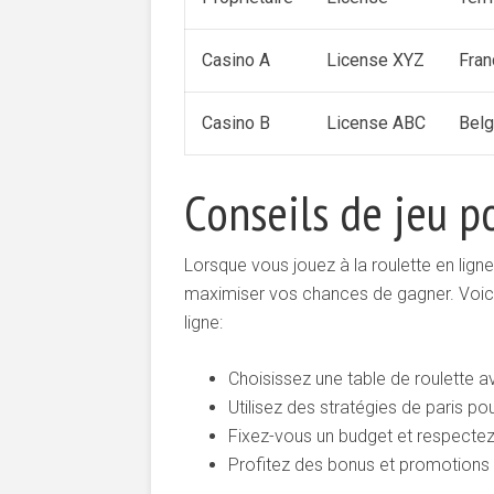
Casino A
License XYZ
Fran
Casino B
License ABC
Belg
Conseils de jeu po
Lorsque vous jouez à la roulette en ligne
maximiser vos chances de gagner. Voici q
ligne:
Choisissez une table de roulette 
Utilisez des stratégies de paris p
Fixez-vous un budget et respectez
Profitez des bonus et promotions