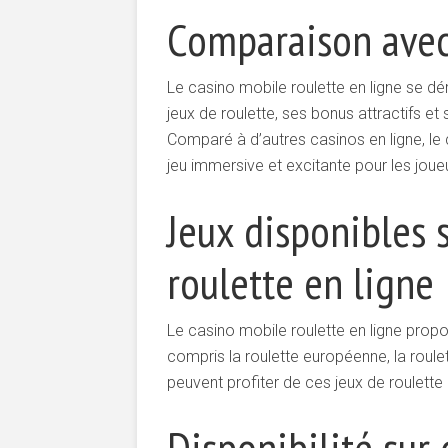
Comparaison avec
Le casino mobile roulette en ligne se 
jeux de roulette, ses bonus attractifs et
Comparé à d’autres casinos en ligne, le 
jeu immersive et excitante pour les joue
Jeux disponibles 
roulette en ligne
Le casino mobile roulette en ligne propos
compris la roulette européenne, la roulet
peuvent profiter de ces jeux de roulette 
Disponibilité sur 