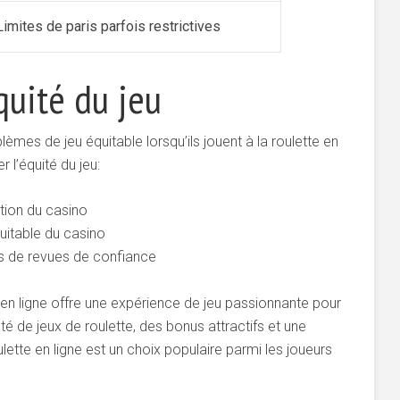
Limites de paris parfois restrictives
équité du jeu
èmes de jeu équitable lorsqu’ils jouent à la roulette en
r l’équité du jeu:
ation du casino
quitable du casino
tes de revues de confiance
 en ligne offre une expérience de jeu passionnante pour
té de jeux de roulette, des bonus attractifs et une
ulette en ligne est un choix populaire parmi les joueurs