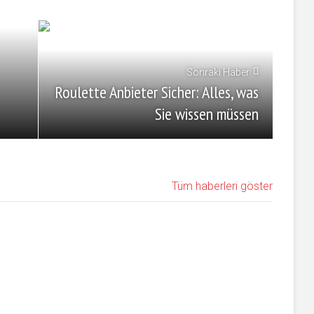
Sonraki Haber
Roulette Anbieter Sicher: Alles, was
Sie wissen müssen
Tüm haberleri göster