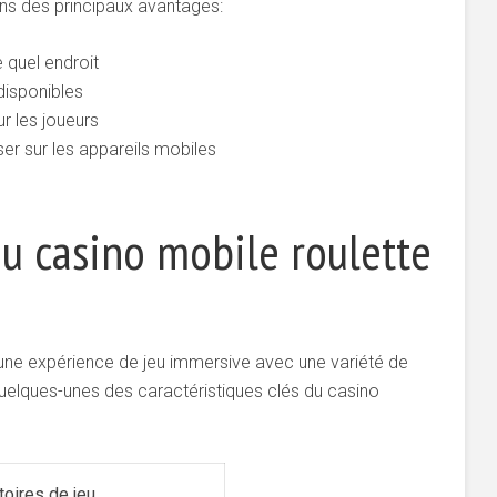
-uns des principaux avantages:
 quel endroit
disponibles
r les joueurs
iser sur les appareils mobiles
du casino mobile roulette
e une expérience de jeu immersive avec une variété de
 quelques-unes des caractéristiques clés du casino
itoires de jeu