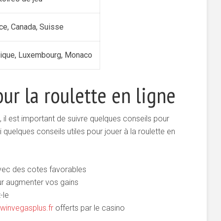
ce, Canada, Suisse
ique, Luxembourg, Monaco
ur la roulette en ligne
, il est important de suivre quelques conseils pour
uelques conseils utiles pour jouer à la roulette en
avec des cotes favorables
our augmenter vos gains
-le
winvegasplus.fr
offerts par le casino