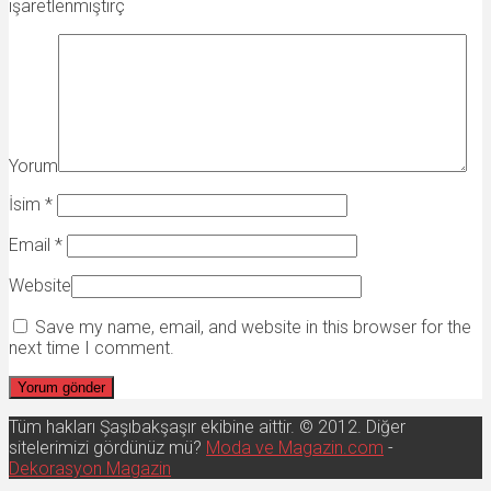
işaretlenmiştirç
Yorum
İsim
*
Email
*
Website
Save my name, email, and website in this browser for the
next time I comment.
Tüm hakları Şaşıbakşaşır ekibine aittir. © 2012. Diğer
sitelerimizi gördünüz mü?
Moda ve Magazin.com
-
Dekorasyon Magazin