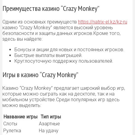
Преимущества казино “Crazy Monkey”
Одним из основных преимуществ
https://natrix-el.kz/kz-ru
казино “Crazy Monkey” является высокий уровень
безопасности и защиты данных игроков.Кроме того,
здесь вы найдете:
Бонусы и акции для новых и постоянных игроков.
Быстрые выплаты выигрышей.
Круглосуточную поддержку пользователей.
Игры в казино “Crazy Monkey”
Казино “Crazy Monkey” предлагает широкий выбор игр,
которые можно сыграть как на десктопе, так и на
мобильном устройстве.Среди популярных игр здесь
можно выделить:
Название игры
Тип игры
Слоты
Азартные
Рулетка
На удачу