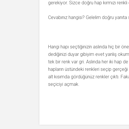
gerekiyor. Sizce doğru hap kırmızı renkli 
Cevabınız hangisi? Gelelim doğru yanıta s
Hangi hapı seçtiğinizin aslında hiç bir ön
dediğinizi duyar gibiyim evet yanlış oku
tek bir renk var gri. Aslında her iki hap d
hapların üstündeki renkleri seçip gerçeği ke
alt kısımda gördüğünüz renkler çıktı. F
seçiciyi açmak.