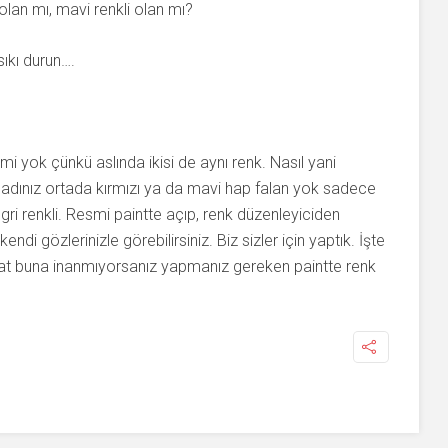
olan mı, mavi renkli olan mı?
ıkı durun….
emi yok çünkü aslında ikisi de aynı renk. Nasıl yani
madınız ortada kırmızı ya da mavi hap falan yok sadece
e gri renkli. Resmi paintte açıp, renk düzenleyiciden
ndi gözlerinizle görebilirsiniz. Biz sizler için yaptık. İşte
akat buna inanmıyorsanız yapmanız gereken paintte renk