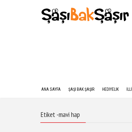
ANA SAYFA
ŞAŞI BAK ŞAŞIR
HEDIYELIK
İL
Etiket -mavi hap