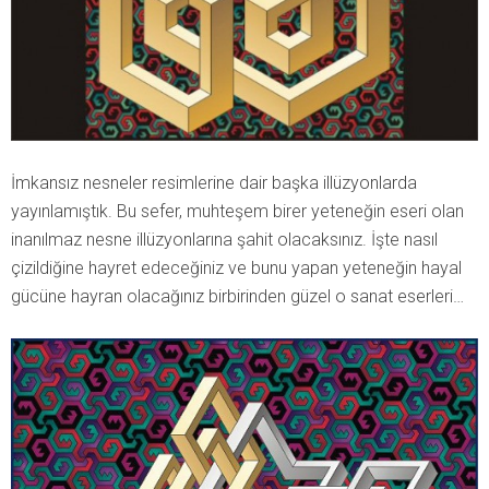
İmkansız nesneler resimlerine dair başka illüzyonlarda
yayınlamıştık. Bu sefer, muhteşem birer yeteneğin eseri olan
inanılmaz nesne illüzyonlarına şahit olacaksınız. İşte nasıl
çizildiğine hayret edeceğiniz ve bunu yapan yeteneğin hayal
gücüne hayran olacağınız birbirinden güzel o sanat eserleri…