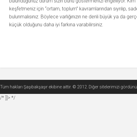
bulunduğunuz durum sizin bunu göstermenizi engelliyor. Kim bil
keşfetmeniz için “ortam, toplum” kavramlarından sıyrılıp, sad
bulunmalısınız. Böylece varlığınızın ne denli büyük ya da ge
küçük olduğunu daha iyi farkına varabilirsiniz.
Tüm hakları Şaşıbakşaşır ekibine aittir. © 2012. Diğer sitelerimizi gördü
/* ]]> */