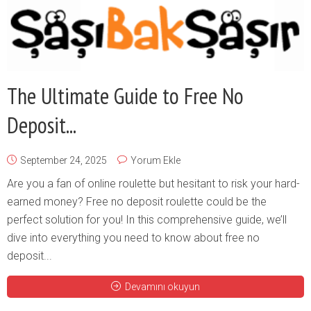
The Ultimate Guide to Free No
Deposit...
September 24, 2025
Yorum Ekle
Are you a fan of online roulette but hesitant to risk your hard-
earned money? Free no deposit roulette could be the
perfect solution for you! In this comprehensive guide, we’ll
dive into everything you need to know about free no
deposit...
Devamını okuyun