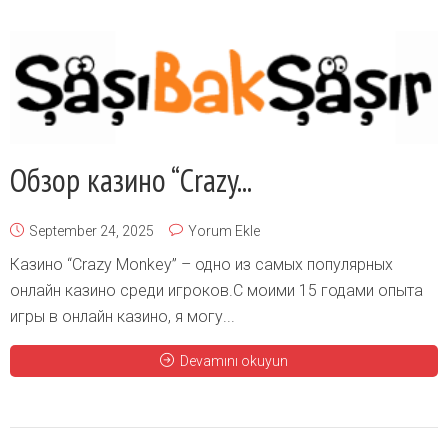
Обзор казино “Crazy...
September 24, 2025
Yorum Ekle
Казино “Crazy Monkey” – одно из самых популярных
онлайн казино среди игроков.С моими 15 годами опыта
игры в онлайн казино, я могу...
Devamını okuyun