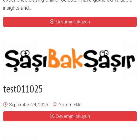
insights and...
Devamını okuyun
test011025
September 24, 2025
Yorum Ekle
Devamını okuyun