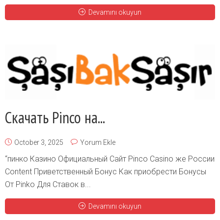
Devamını okuyun
Скачать Pinco на...
October 3, 2025
Yorum Ekle
“пинко Казино Официальный Сайт Pinco Casino же России
Content Приветственный Бонус Как приобрести Бонусы
От Pinko Для Ставок в...
Devamını okuyun