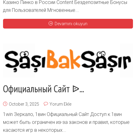
Казино Пинко в России Content Бездепозитные Бонусы
для Пользователей Мгновенные...
Devamını okuyun
Официальный Сайт ᐉ...
October 3, 2025
Yorum Ekle
1win Зеркало, 1вин Официальный Сайт Дос͏туп ͏к 1вин
мож͏ет быть ограничен из-за законов и правил, которые͏
касаются игр в нек͏оторых...