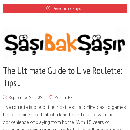
Devamını okuyun
The Ultimate Guide to Live Roulette:
Tips...
September 25, 2025
Yorum Ekle
Live roulette is one of the most popular online casino games
that combines the thrill of a land-based casino with the
convenience of playing from home. With 15 years of
experience playing online roulette, I have gathered valuable