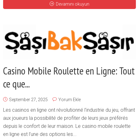
Devamını okuyun
Casino Mobile Roulette en Ligne: Tout
ce que...
September 27, 2025
Yorum Ekle
Les casinos en ligne ont révolutionné l’industrie du jeu, offrant
aux joueurs la possibilité de profiter de leurs jeux préférés
depuis le confort de leur maison. Le casino mobile roulette
en ligne est l’une des options les...