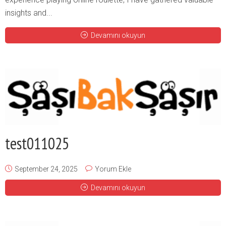
insights and...
Devamını okuyun
test011025
September 24, 2025
Yorum Ekle
Devamını okuyun