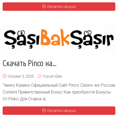
Devamını okuyun
Скачать Pinco на...
October 3, 2025
Yorum Ekle
“пинко Казино Официальный Сайт Pinco Casino же России
Content Приветственный Бонус Как приобрести Бонусы
От Pinko Для Ставок в...
Devamını okuyun