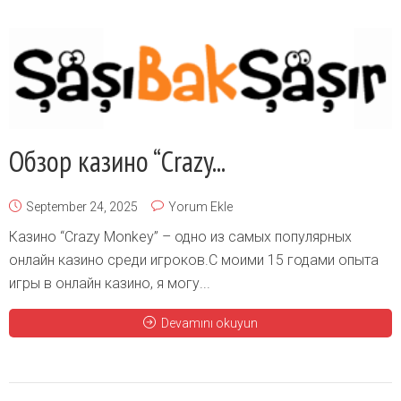
Обзор казино “Crazy...
September 24, 2025
Yorum Ekle
Казино “Crazy Monkey” – одно из самых популярных
онлайн казино среди игроков.С моими 15 годами опыта
игры в онлайн казино, я могу...
Devamını okuyun