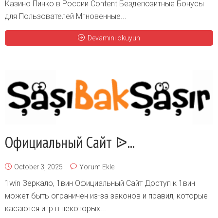
Казино Пинко в России Content Бездепозитные Бонусы
для Пользователей Мгновенные...
Devamını okuyun
Официальный Сайт ᐉ...
October 3, 2025
Yorum Ekle
1win Зеркало, 1вин Официальный Сайт Дос͏туп ͏к 1вин
мож͏ет быть ограничен из-за законов и правил, которые͏
касаются игр в нек͏оторых...