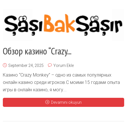
Обзор казино “Crazy...
September 24, 2025
Yorum Ekle
Казино “Crazy Monkey” – одно из самых популярных
онлайн казино среди игроков.С моими 15 годами опыта
игры в онлайн казино, я могу...
Devamını okuyun