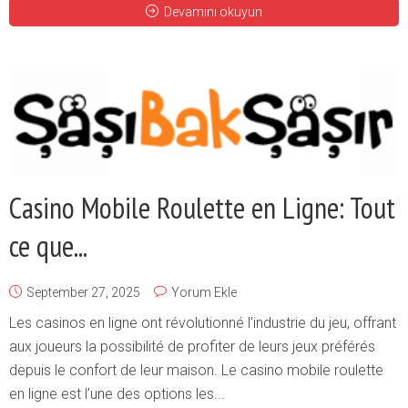
Devamını okuyun
Casino Mobile Roulette en Ligne: Tout
ce que...
September 27, 2025
Yorum Ekle
Les casinos en ligne ont révolutionné l’industrie du jeu, offrant
aux joueurs la possibilité de profiter de leurs jeux préférés
depuis le confort de leur maison. Le casino mobile roulette
en ligne est l’une des options les...