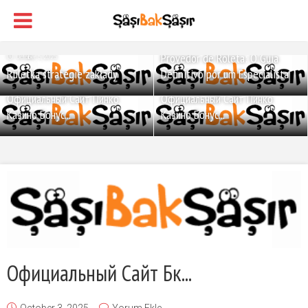
October 5, 2025
Provedor de Roleta: O Guia
October 5, 2025
Ruletka strategie zakłady
Definitivo por um Especialista
October 3, 2025
October 3, 2025
Официальный Сайт Пинко
Официальный Сайт Пинко
Казино Бонус...
Казино Бонус...
Официальный Сайт Бк...