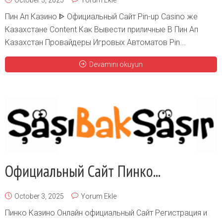
October 3, 2025
Yorum Ekle
Пин Ап Казино ᐈ Официальный Сайт Pin-up Casino же
Казахстане Content Как Вывести приличные В Пин Ап
Казахстан Провайдеры Игровых Автоматов Pin...
Devamını okuyun
Официальный Сайт Пинко...
October 3, 2025
Yorum Ekle
Пинко Казино Онлайн официальный Сайт Регистрация и