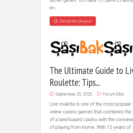
sicher gelten. Ich habe 15 Jahre Erfahru
im...
Devamını okuyun
The Ultimate Guide to Li
Roulette: Tips...
September 25, 2025
Yorum Ekle
Live roulette is one of the most popular
online casino games that combines the th
of a land-based casino with the conven
of playing from home. With 15 years of