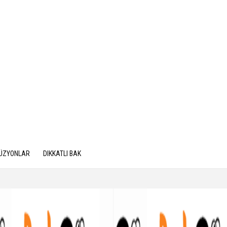
LÜZYONLAR
DIKKATLI BAK