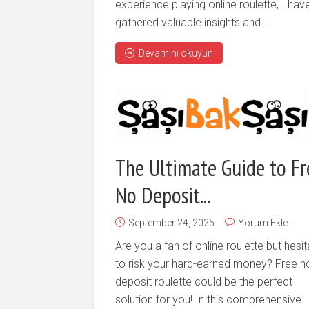
experience playing online roulette, I hav
gathered valuable insights and...
Devamını okuyun
The Ultimate Guide to Fr
No Deposit...
September 24, 2025
Yorum Ekle
Are you a fan of online roulette but hesit
to risk your hard-earned money? Free n
deposit roulette could be the perfect
solution for you! In this comprehensive