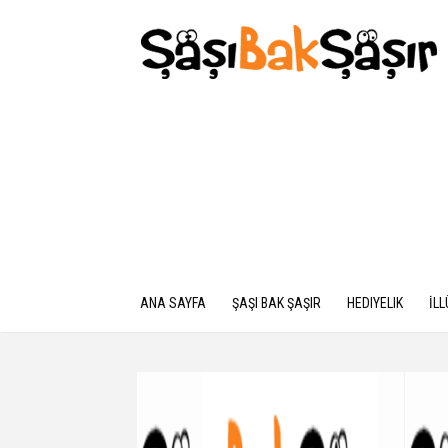
ANA SAYFA
ŞAŞI BAK ŞAŞIR
HEDIYELIK
İL