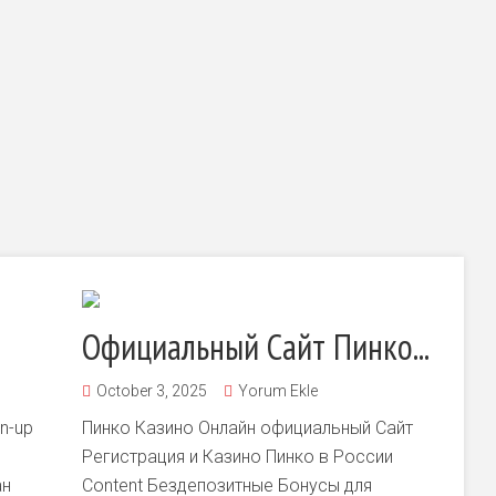
ctober 5, 2025
ovedor de Roleta: O Guia
October 3, 2025
finitivo por um
Официальный Сайт Пин
pecialista
Казино Бонус...
Официальный Сайт Пинко...
October 3, 2025
Yorum Ekle
n-up
Пинко Казино Онлайн официальный Сайт
Регистрация и Казино Пинко в России
ан
Content Бездепозитные Бонусы для