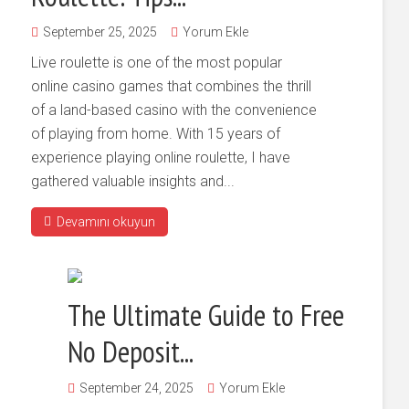
September 25, 2025
Yorum Ekle
Live roulette is one of the most popular
online casino games that combines the thrill
of a land-based casino with the convenience
of playing from home. With 15 years of
experience playing online roulette, I have
gathered valuable insights and...
Devamını okuyun
The Ultimate Guide to Free
No Deposit...
September 24, 2025
Yorum Ekle