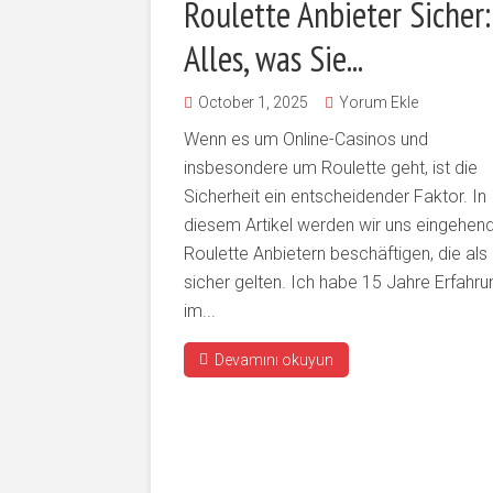
Roulette Anbieter Sicher:
Alles, was Sie...
October 1, 2025
Yorum Ekle
Wenn es um Online-Casinos und
insbesondere um Roulette geht, ist die
Sicherheit ein entscheidender Faktor. In
diesem Artikel werden wir uns eingehend
Roulette Anbietern beschäftigen, die als
sicher gelten. Ich habe 15 Jahre Erfahru
im...
Devamını okuyun