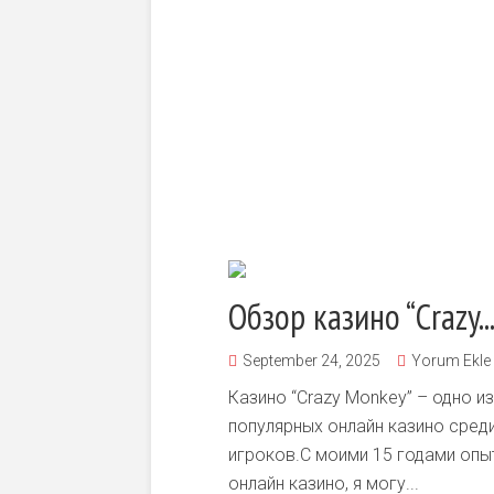
Обзор казино “Crazy..
September 24, 2025
Yorum Ekle
Казино “Crazy Monkey” – одно и
популярных онлайн казино сред
игроков.С моими 15 годами опы
онлайн казино, я могу...