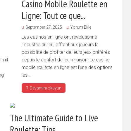
Casino Mobile Roulette en
Ligne: Tout ce que...
September 27, 2025
Yorum Ekle
Les casinos en ligne ont révolutionné
l’industrie du jeu, offrant aux joueurs la
possibilité de profiter de leurs jeux préférés
 mit
depuis le confort de leur maison. Le casino
mobile roulette en ligne est l’une des options
ng
les...
Devamını okuyun
The Ultimate Guide to Live
Roulette: Tips...