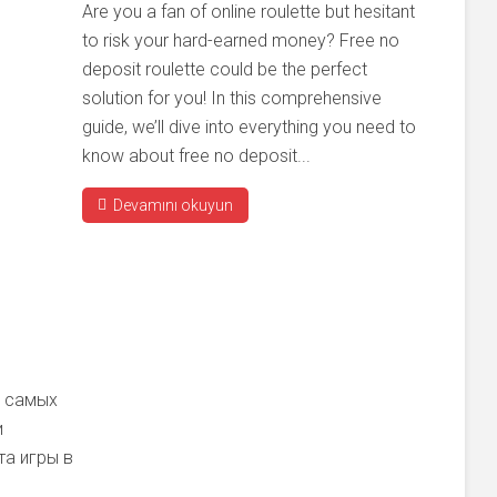
Are you a fan of online roulette but hesitant
to risk your hard-earned money? Free no
deposit roulette could be the perfect
solution for you! In this comprehensive
guide, we’ll dive into everything you need to
know about free no deposit...
Devamını okuyun
.
з самых
и
та игры в