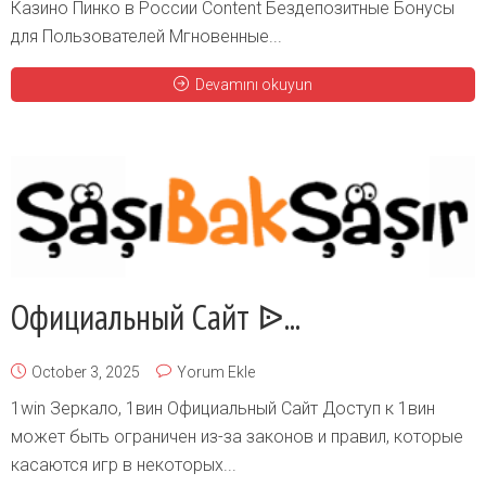
Казино Пинко в России Content Бездепозитные Бонусы
для Пользователей Мгновенные...
Devamını okuyun
Официальный Сайт ᐉ...
October 3, 2025
Yorum Ekle
1win Зеркало, 1вин Официальный Сайт Дос͏туп ͏к 1вин
мож͏ет быть ограничен из-за законов и правил, которые͏
касаются игр в нек͏оторых...