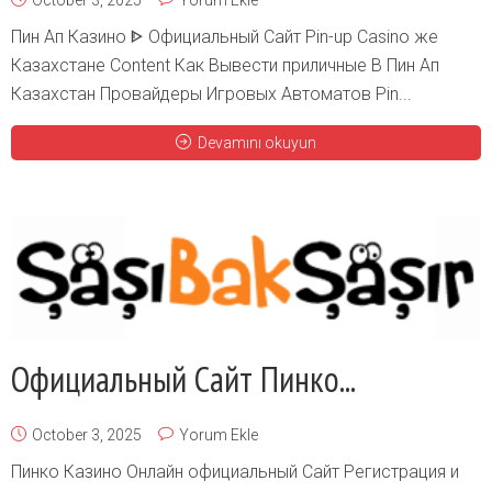
October 3, 2025
Yorum Ekle
Пин Ап Казино ᐈ Официальный Сайт Pin-up Casino же
Казахстане Content Как Вывести приличные В Пин Ап
Казахстан Провайдеры Игровых Автоматов Pin...
Devamını okuyun
Официальный Сайт Пинко...
October 3, 2025
Yorum Ekle
Пинко Казино Онлайн официальный Сайт Регистрация и