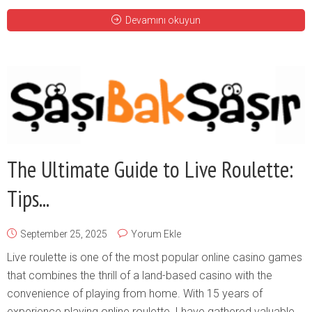
Devamını okuyun
The Ultimate Guide to Live Roulette:
Tips...
September 25, 2025
Yorum Ekle
Live roulette is one of the most popular online casino games
that combines the thrill of a land-based casino with the
convenience of playing from home. With 15 years of
experience playing online roulette, I have gathered valuable