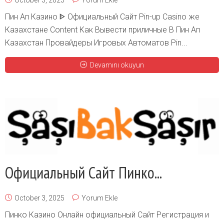
October 3, 2025
Yorum Ekle
Пин Ап Казино ᐈ Официальный Сайт Pin-up Casino же
Казахстане Content Как Вывести приличные В Пин Ап
Казахстан Провайдеры Игровых Автоматов Pin...
Devamını okuyun
Официальный Сайт Пинко...
October 3, 2025
Yorum Ekle
Пинко Казино Онлайн официальный Сайт Регистрация и