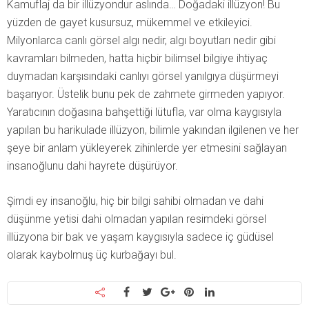
Kamuflaj da bir illüzyondur aslında… Doğadaki illüzyon! Bu
yüzden de gayet kusursuz, mükemmel ve etkileyici.
Milyonlarca canlı görsel algı nedir, algı boyutları nedir gibi
kavramları bilmeden, hatta hiçbir bilimsel bilgiye ihtiyaç
duymadan karşısındaki canlıyı görsel yanılgıya düşürmeyi
başarıyor. Üstelik bunu pek de zahmete girmeden yapıyor.
Yaratıcının doğasına bahşettiği lütufla, var olma kaygısıyla
yapılan bu harikulade illüzyon, bilimle yakından ilgilenen ve her
şeye bir anlam yükleyerek zihinlerde yer etmesini sağlayan
insanoğlunu dahi hayrete düşürüyor.
Şimdi ey insanoğlu, hiç bir bilgi sahibi olmadan ve dahi
düşünme yetisi dahi olmadan yapılan resimdeki görsel
illüzyona bir bak ve yaşam kaygısıyla sadece iç güdüsel
olarak kaybolmuş üç kurbağayı bul.