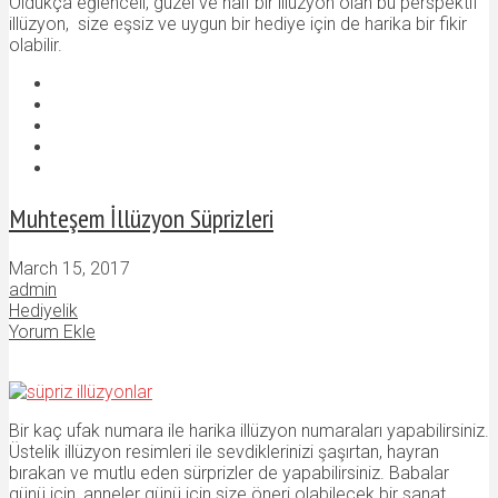
Oldukça eğlenceli, güzel ve naif bir illüzyon olan bu perspektif
illüzyon, size eşsiz ve uygun bir hediye için de harika bir fikir
olabilir.
Muhteşem İllüzyon Süprizleri
March 15, 2017
admin
Hediyelik
Yorum Ekle
Bir kaç ufak numara ile harika illüzyon numaraları yapabilirsiniz.
Üstelik illüzyon resimleri ile sevdiklerinizi şaşırtan, hayran
bırakan ve mutlu eden sürprizler de yapabilirsiniz. Babalar
günü için, anneler günü için size öneri olabilecek bir sanat