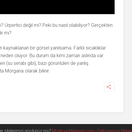
? Ürpertici değil mi? Peki bu nasıl olabiliyor? Gerçekten
ir mi?
 kaynaklanan bir görsel yanılsama. Farklı sıcaklıklar
e neden oluyor. Bu durum da kimi zaman aslında var
(su serabı gibi), bazı görüntüleri de yanlış
a Morgana olarak bilinir.
iğer sitelerimizi gördünüz mü?
Moda ve Magazin.com
-
Dekorasyon Maga