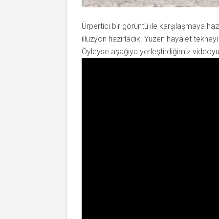
Ürpertici bir görüntü ile karşılaşmaya haz
illüzyon hazırladık. Yüzen hayalet tekney
Öyleyse aşağıya yerleştirdiğimiz videoyu