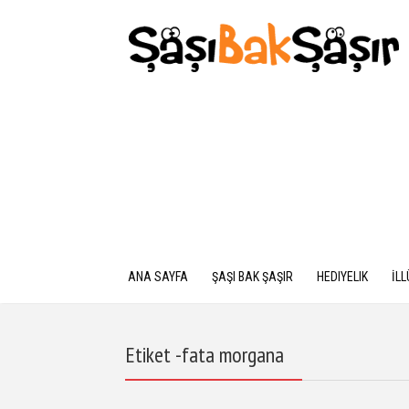
ANA SAYFA
ŞAŞI BAK ŞAŞIR
HEDIYELIK
İL
Etiket -fata morgana