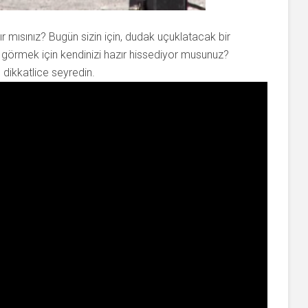
ır mısınız? Bugün sizin için, dudak uçuklatacak bir
i görmek için kendinizi hazır hissediyor musunuz?
 dikkatlice seyredin.