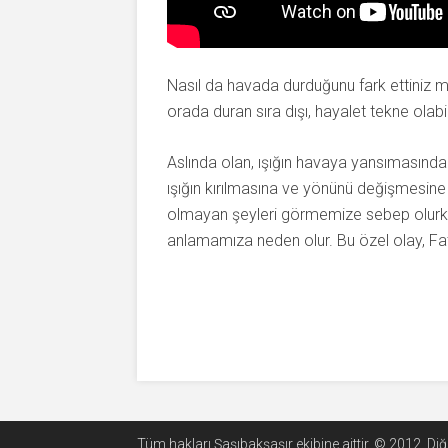
Nasıl da havada durduğunu fark ettiniz mi
orada duran sıra dışı, hayalet tekne olabil
Aslında olan, ışığın havaya yansımasından
ışığın kırılmasına ve yönünü değişmesin
olmayan şeyleri görmemize sebep olurken 
anlamamıza neden olur. Bu özel olay, Fat
Tüm hakları Şaşıbakşaşır ekibine aittir. © 2012. D