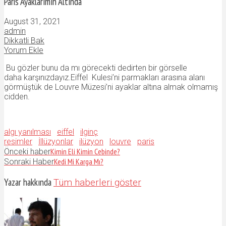
Paris Ayaklarımın Altında
August 31, 2021
admin
Dikkatli Bak
Yorum Ekle
Bu gözler bunu da mı görecekti dedirten bir görselle
daha karşınızdayız.Eiffel Kulesi’ni parmakları arasına alanı
görmüştük de Louvre Müzesi’ni ayaklar altına almak olmamış
cidden.
algı yanılması
eiffel
ilginç
resimler
İllüzyonlar
ilüzyon
louvre
paris
Kimin Eli Kimin Cebinde?
Önceki haber
Kedi Mi Karga Mı?
Sonraki Haber
Yazar hakkında
Tüm haberleri göster