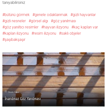
tanıyabilirsiniz
bütünü görmek
genele odaklanmak
gizli hayvanlar
gizli nesneler
görsel algı
göz yanılması
göz yanıltıcı resimler
hayvan ilizyonu
kaç kaplan var
kaplan ilizyonu
resim ilizyonu
saklı objeler
şaşıbakşaşır
Önceki haber
İnanılmaz Göz Yanılması