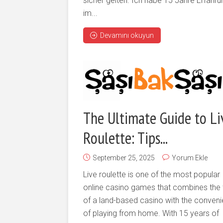
sicher gelten. Ich habe 15 Jahre Erfahru
im...
Devamını okuyun
The Ultimate Guide to Li
Roulette: Tips...
September 25, 2025
Yorum Ekle
Live roulette is one of the most popular
online casino games that combines the th
of a land-based casino with the conven
of playing from home. With 15 years of