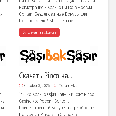
n-up
Пинко Казино Онлайн официальный Сайт
Регистрация и Казино Пинко в России
ан
Content Бездепозитные Бонусы для
.
Пользователей Мгновенные...
Devamını okuyun
Скачать Pinco на...
October 3, 2025
Yorum Ekle
т
“пинко Казино Официальный Сайт Pinco
 из-
Casino же России Content
ся
Приветственный Бонус Как приобрести
Бонусы От Pinko Для Ставок в...