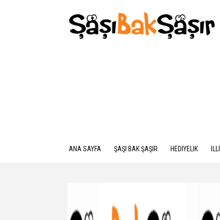
ANA SAYFA
ŞAŞI BAK ŞAŞIR
HEDIYELIK
İL