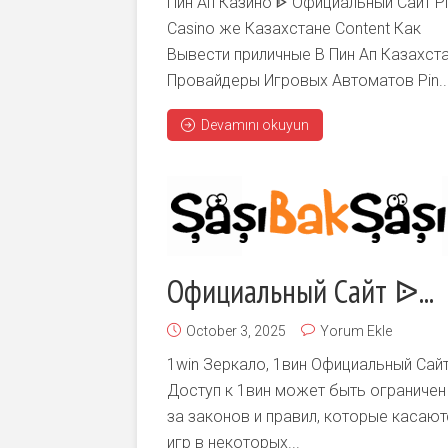
Пин Ап Казино ᐈ Официальный Сайт Pi
Casino же Казахстане Content Как
Вывести приличные В Пин Ап Казахст
Провайдеры Игровых Автоматов Pin..
Devamını okuyun
Официальный Сайт ᐉ...
October 3, 2025
Yorum Ekle
1win Зеркало, 1вин Официальный Сай
Дос͏туп ͏к 1вин мож͏ет быть ограничен
за законов и правил, которые͏ касают
игр в нек͏оторых...