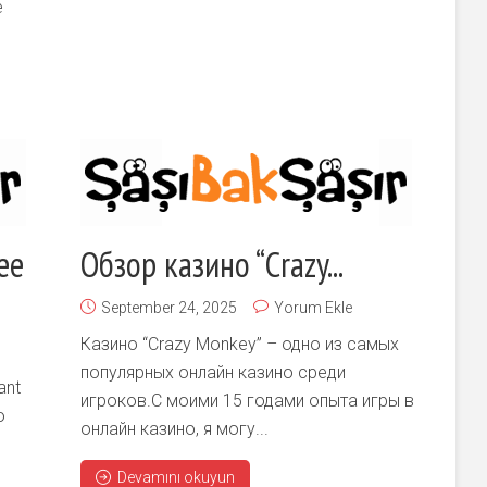
e
ee
Обзор казино “Crazy...
September 24, 2025
Yorum Ekle
Казино “Crazy Monkey” – одно из самых
популярных онлайн казино среди
ant
игроков.С моими 15 годами опыта игры в
o
онлайн казино, я могу...
Devamını okuyun