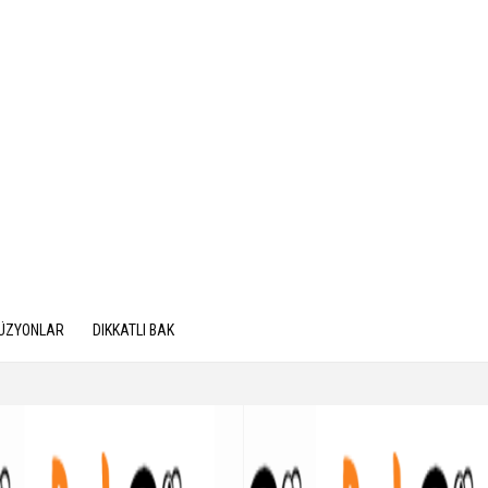
LÜZYONLAR
DIKKATLI BAK