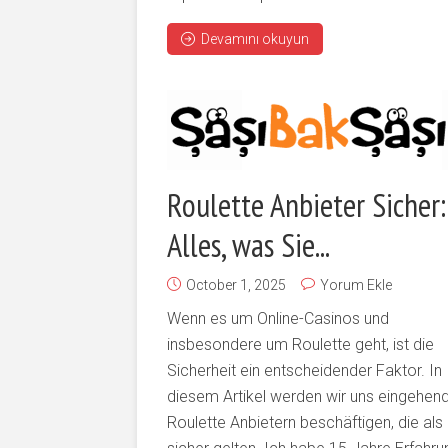
Devamını okuyun
Roulette Anbieter Sicher:
Alles, was Sie...
October 1, 2025
Yorum Ekle
Wenn es um Online-Casinos und
insbesondere um Roulette geht, ist die
Sicherheit ein entscheidender Faktor. In
diesem Artikel werden wir uns eingehend
Roulette Anbietern beschäftigen, die als