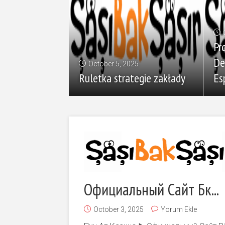
Pr
De
October 5, 2025
Ruletka strategie zakłady
Es
Официальный Сайт Бк...
October 3, 2025
Yorum Ekle