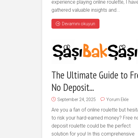
experience playing online roulette, I hav
gathered valuable insights and...
Devamını okuyun
The Ultimate Guide to Fr
No Deposit...
September 24, 2025
Yorum Ekle
Are you a fan of online roulette but hesit
to risk your hard-earned money? Free n
deposit roulette could be the perfect
solution for you! In this comprehensive