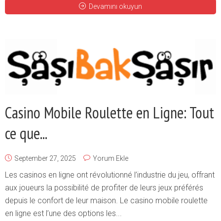
Devamını okuyun
Casino Mobile Roulette en Ligne: Tout
ce que...
September 27, 2025
Yorum Ekle
Les casinos en ligne ont révolutionné l’industrie du jeu, offrant
aux joueurs la possibilité de profiter de leurs jeux préférés
depuis le confort de leur maison. Le casino mobile roulette
en ligne est l’une des options les...