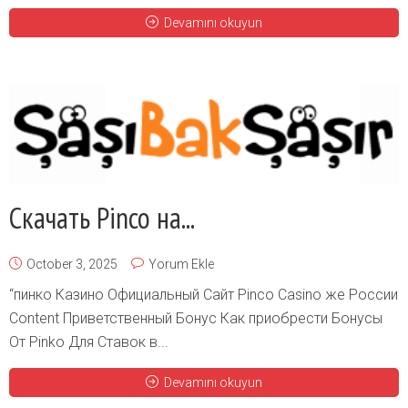
Devamını okuyun
Скачать Pinco на...
October 3, 2025
Yorum Ekle
“пинко Казино Официальный Сайт Pinco Casino же России
Content Приветственный Бонус Как приобрести Бонусы
От Pinko Для Ставок в...
Devamını okuyun