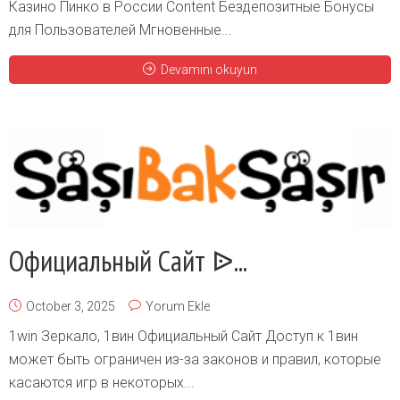
Казино Пинко в России Content Бездепозитные Бонусы
для Пользователей Мгновенные...
Devamını okuyun
Официальный Сайт ᐉ...
October 3, 2025
Yorum Ekle
1win Зеркало, 1вин Официальный Сайт Дос͏туп ͏к 1вин
мож͏ет быть ограничен из-за законов и правил, которые͏
касаются игр в нек͏оторых...