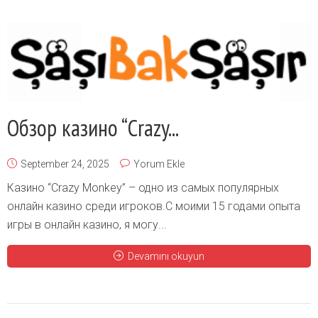
Обзор казино “Crazy...
September 24, 2025
Yorum Ekle
Казино “Crazy Monkey” – одно из самых популярных
онлайн казино среди игроков.С моими 15 годами опыта
игры в онлайн казино, я могу...
Devamını okuyun