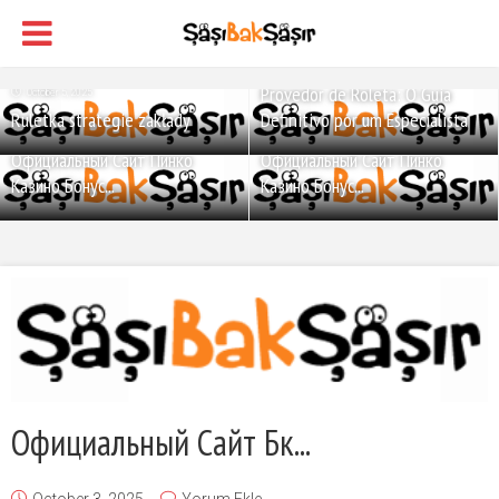
October 5, 2025
Provedor de Roleta: O Guia
October 5, 2025
Ruletka strategie zakłady
Definitivo por um Especialista
October 3, 2025
October 3, 2025
Официальный Сайт Пинко
Официальный Сайт Пинко
Казино Бонус...
Казино Бонус...
Официальный Сайт Бк...