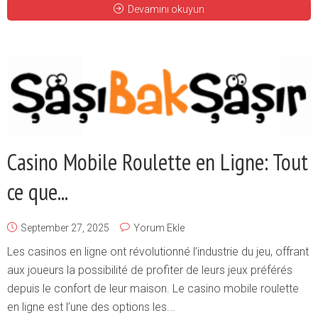
Devamını okuyun
Casino Mobile Roulette en Ligne: Tout
ce que...
September 27, 2025
Yorum Ekle
Les casinos en ligne ont révolutionné l’industrie du jeu, offrant
aux joueurs la possibilité de profiter de leurs jeux préférés
depuis le confort de leur maison. Le casino mobile roulette
en ligne est l’une des options les...