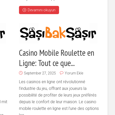
Devamını okuyun
Casino Mobile Roulette en
Ligne: Tout ce que...
September 27, 2025
Yorum Ekle
Les casinos en ligne ont révolutionné
l’industrie du jeu, offrant aux joueurs la
possibilité de profiter de leurs jeux préférés
 mit
depuis le confort de leur maison. Le casino
mobile roulette en ligne est l’une des options