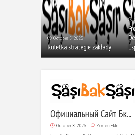
Pr
De
October 5, 2025
Ruletka strategie zakłady
Es
Официальный Сайт Бк...
October 3, 2025
Yorum Ekle