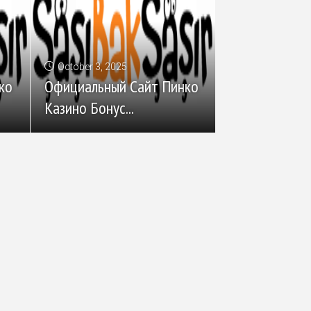
October 3, 2025
ко
Официальный Сайт Пинко
Казино Бонус...