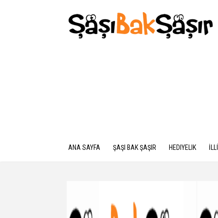
ANA SAYFA
ŞAŞI BAK ŞAŞIR
HEDIYELIK
İL