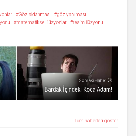
zyonlar
Göz aldanması
göz yanılması
zyonu
matematiksel ilüzyonlar
resim ilüzyonu
Sonraki Haber
Bardak İçindeki Koca Adam!
Tüm haberleri göster