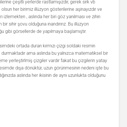
ine çeşitli yerlerde rastlamışızdır, gerek sirk vb
 olsun her birimiz illüzyon gösterilerine aşinayızdır ve
izlemekten , aslında her biri göz yanılması ve zihin
ir sihir şovu olduğuna inandırırız. Bu illüzyon
ğu gibi görsellerde de yapılmaya başlamıştır.
imdeki ortada duran kırmızı çizgi soldaki resmin
un durmaktadır ama aslında bu yalnızca matematiksel bir
e yerleştirlmiş çizgiler vardır fakat bu çizgilerin yatay
resimde dışa dönüktür, uzun görünmesinin nedeni işte bu
tığınızda aslında her ikisinin de aynı uzunlukta olduğunu