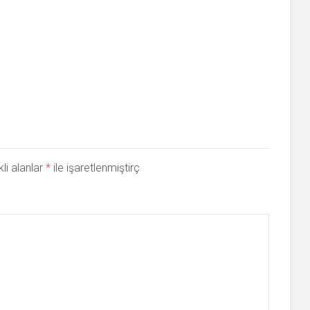
li alanlar
*
ile işaretlenmiştirç