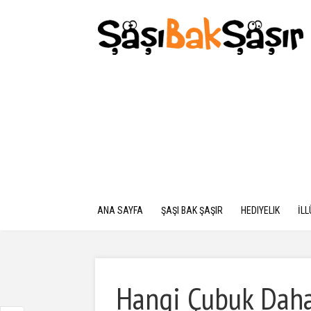
ANA SAYFA
ŞAŞI BAK ŞAŞIR
HEDIYELIK
İL
Hangi Çubuk Dah