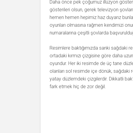
Daha önce pek çoğumuz illüzyon gösteriler
gösterileri olsun, gerek televizyon şovları
hemen hemen hepimiz haz duyarız bunları 
oyunları olmasına rağmen kendimizi onun b
numaralarına çeşitli şovlarda başvuruldu
Resimlere baktığımızda sanki sağdaki res
ortadaki kırmızı çizgisine göre daha uz
oyundur. Her iki resimde de üç tane düzlem
olanları sol resimde içe dönük, sağdaki 
yatay düzlemdeki çizgilerdir. Dikkatli bak
fark etmek hiç de zor değil.